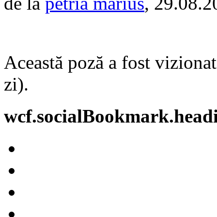
de la
petria marius
, 29.08.2
Această poză a fost vizionat
zi).
wcf.socialBookmark.head