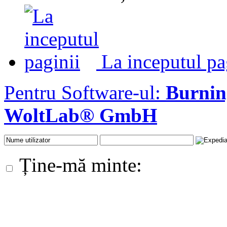
La inceputul pa
Pentru Software-ul:
Burni
WoltLab® GmbH
Ține-mă minte: