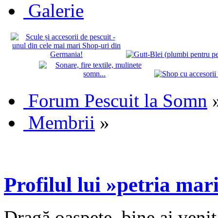
Galerie
Forum Pescuit la Somn
Membrii
»
Profilul lui »petria mar
Dragă oaspete, bine ai veni