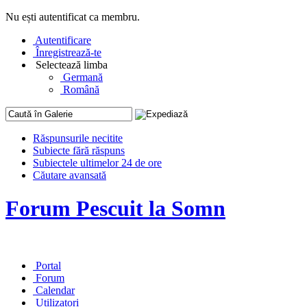
Nu ești autentificat ca membru.
Autentificare
Înregistrează-te
Selectează limba
Germană
Română
Răspunsurile necitite
Subiecte fără răspuns
Subiectele ultimelor 24 de ore
Căutare avansată
Forum Pescuit la Somn
Portal
Forum
Calendar
Utilizatori