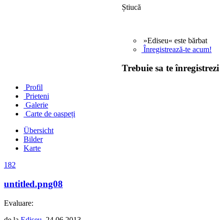
Știucă
»Ediseu« este bărbat
Înregistrează-te acum!
Trebuie sa te înregistrezi
Profil
Prieteni
Galerie
Carte de oaspeți
Übersicht
Bilder
Karte
182
untitled.png08
Evaluare:
de la
Ediseu
, 24.06.2013