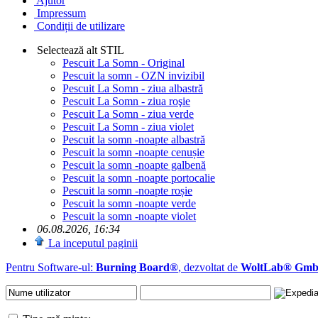
Ajutor
Impressum
Condiții de utilizare
Selectează alt STIL
Pescuit La Somn - Original
Pescuit la somn - OZN invizibil
Pescuit La Somn - ziua albastră
Pescuit La Somn - ziua roşie
Pescuit La Somn - ziua verde
Pescuit La Somn - ziua violet
Pescuit la somn -noapte albastră
Pescuit la somn -noapte cenușie
Pescuit la somn -noapte galbenă
Pescuit la somn -noapte portocalie
Pescuit la somn -noapte roșie
Pescuit la somn -noapte verde
Pescuit la somn -noapte violet
06.08.2026, 16:34
La inceputul paginii
Pentru Software-ul:
Burning Board®
, dezvoltat de
WoltLab® Gm