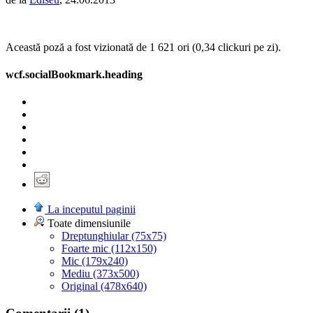
Această poză a fost vizionată de 1 621 ori (0,34 clickuri pe zi).
wcf.socialBookmark.heading
La inceputul paginii
Toate dimensiunile
Dreptunghiular (75x75)
Foarte mic (112x150)
Mic (179x240)
Mediu (373x500)
Original (478x640)