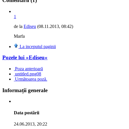
Comentarii
(1)
1
de la
Ediseu
(08.11.2013, 08:42)
Marfa
La inceputul paginii
Pozele lui »Ediseu«
Poza anterioară
untitled.png08
Următoarea poză.
Informații generale
Data postării
24.06.2013, 20:22