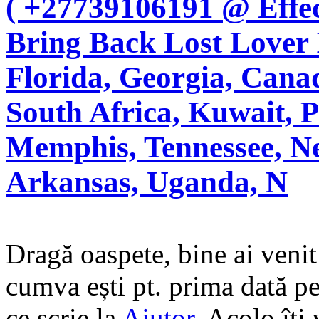
( +27739106191 @ Effecti
Bring Back Lost Lover 
Florida, Georgia, Cana
South Africa, Kuwait, P
Memphis, Tennessee, N
Arkansas, Uganda, N
Dragă oaspete, bine ai veni
cumva ești pt. prima dată pe 
ce scrie la
Ajutor
. Acolo îți