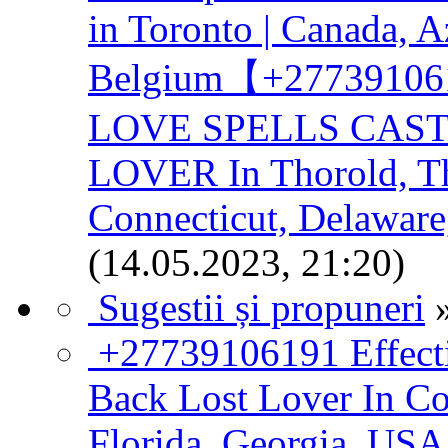
in Toronto | Canada, A
Belgium【+2773910
LOVE SPELLS CAST
LOVER In Thorold, Th
Connecticut, Delaware
(14.05.2023, 21:20)
Sugestii și propuneri
+27739106191 Effectiv
Back Lost Lover In Co
Florida, Georgia, USA