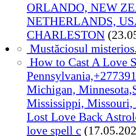
ORLANDO, NEW ZE
NETHERLANDS, USA
CHARLESTON
(23.0
Mustăciosul misterios.
How to Cast A Love Sp
Pennsylvania,+277391
Michigan, Minnesota,S
Mississippi, Missouri
Lost Love Back Astrolog
love spell c
(17.05.202