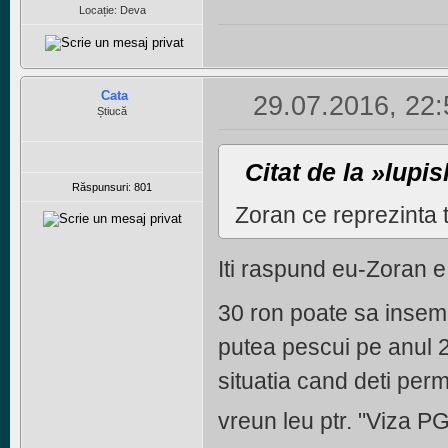
Locație: Deva
Cata
29.07.2016, 22:
Știucă
Citat de la »lupi
Răspunsuri: 801
Zoran ce reprezinta
Iti raspund eu-Zoran 
30 ron poate sa insemne
putea pescui pe anul 2
situatia cand deti permi
vreun leu ptr. "Viza P