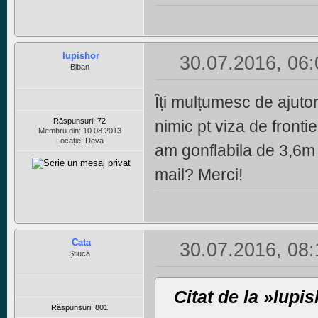
lupishor
30.07.2016, 06:
Biban
Îți mulțumesc de ajutor
Răspunsuri: 72
nimic pt viza de fronti
Membru din: 10.08.2013
Locație: Deva
am gonflabila de 3,6m 
mail? Merci!
Cata
30.07.2016, 08:
Știucă
Citat de la »lupi
Răspunsuri: 801