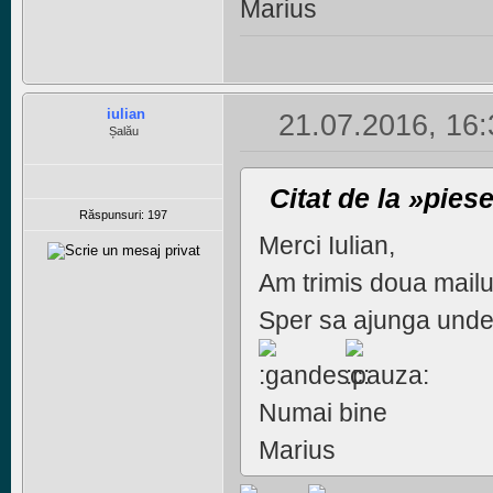
Marius
iulian
21.07.2016, 16:
Șalău
Citat de la »pies
Răspunsuri: 197
Merci Iulian,
Am trimis doua mailur
Sper sa ajunga unde 
Numai bine
Marius