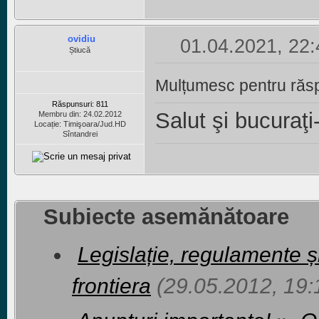
ovidiu
01.04.2021, 22:
Știucă
Mulțumesc pentru răs
Răspunsuri: 811
Salut şi
bucuraţi
Membru din: 24.02.2012
Locație: Timişoara/Jud.HD
Sîntandrei
Subiecte asemănătoare
Legislație, regulamente ș
frontiera
(29.05.2012, 19: