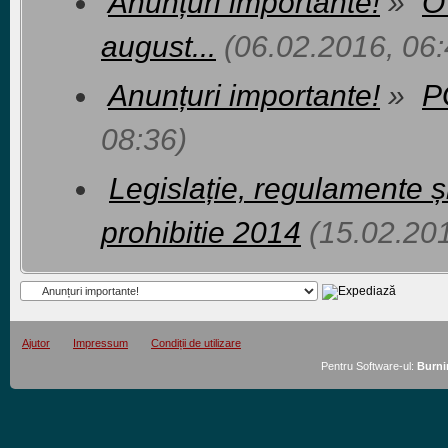
Anunțuri importante!
»
O
august...
(06.02.2016, 06:
Anunțuri importante!
»
P
08:36)
Legislație, regulamente ș
prohibitie 2014
(15.02.201
Ajutor
Impressum
Condiții de utilizare
Pentru Software-ul:
Burni