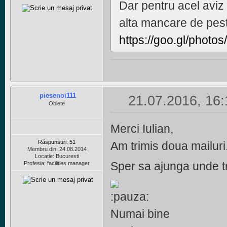
Dar pentru acel avi
alta mancare de pes
https://goo.gl/pho
piesenoi111
21.07.2016, 16:
Oblete
Merci Iulian,
Răspunsuri: 51
Am trimis doua mailuri.
Membru din: 24.08.2014
Locație: Bucuresti
Sper sa ajunga unde t
Profesia: facilities manager
Numai bine