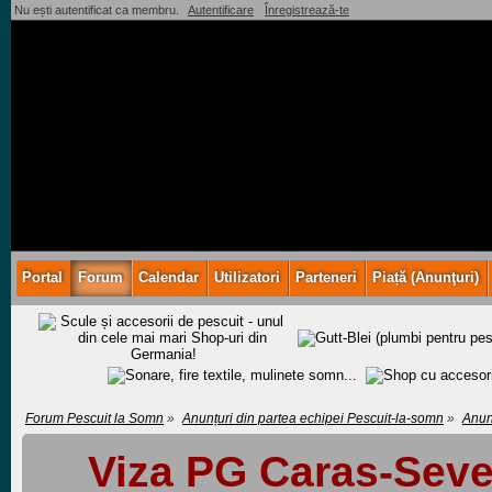
Nu ești autentificat ca membru.
Autentificare
Înregistrează-te
Portal
Forum
Calendar
Utilizatori
Parteneri
Piață (Anunţuri)
Forum Pescuit la Somn
»
Anunțuri din partea echipei Pescuit-la-somn
»
Anun
Viza PG Caras-Seve