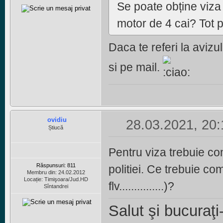
Se poate obține viza
motor de 4 cai? Tot p
Daca te referi la aviz
si pe mail.
ovidiu
28.03.2021, 20:
Știucă
Pentru viza trebuie co
Răspunsuri: 811
politiei. Ce trebuie co
Membru din: 24.02.2012
Locație: Timişoara/Jud.HD
flv...............)?
Sîntandrei
Salut şi
bucuraţi