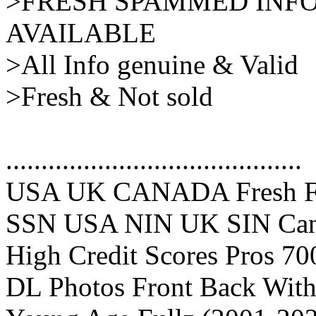
>FRESH SPAMMED INFO
AVAILABLE
>All Info genuine & Valid
>Fresh & Not sold
..........................................
USA UK CANADA Fresh Full
SSN USA NIN UK SIN Cana
High Credit Scores Pros 70
DL Photos Front Back With