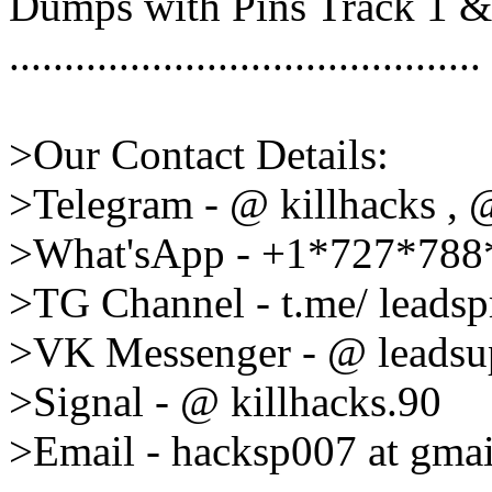
Dumps with Pins Track 1 &
...........................................
>Our Contact Details:
>Telegram - @ killhacks , 
>What'sApp - +1*727*788
>TG Channel - t.me/ leads
>VK Messenger - @ leadsup
>Signal - @ killhacks.90
>Email - hacksp007 at gmai