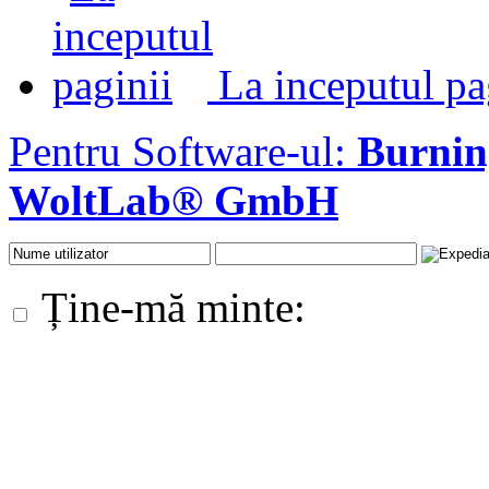
La inceputul pa
Pentru Software-ul:
Burni
WoltLab® GmbH
Ține-mă minte: