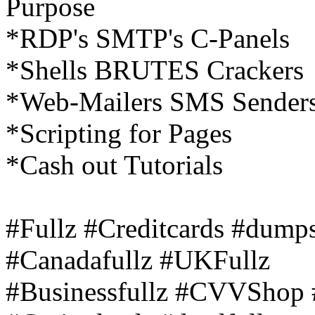
Purpose
*RDP's SMTP's C-Panels
*Shells BRUTES Crackers
*Web-Mailers SMS Senders
*Scripting for Pages
*Cash out Tutorials
#Fullz #Creditcards #du
#Canadafullz #UKFullz
#Businessfullz #CVVShop 