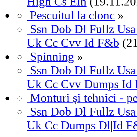
High Cs Ein
(19.11.20
Pescuitul la clonc
»
Ssn Dob Dl Fullz Usa
Uk Cc Cvv Id F&b
(2
Spinning
»
Ssn Dob Dl Fullz Usa
Uk Cc Cvv Dumps Id
Monturi și tehnici - pe
Ssn Dob Dl Fullz Usa
Uk Cc Dumps Dl|Id F