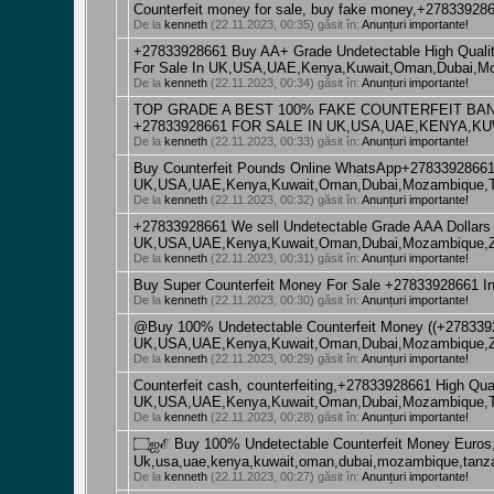
Counterfeit money for sale, buy fake money,+278339
De la
kenneth
(22.11.2023, 00:35) găsit în:
Anunțuri importante!
+27833928661 Buy AA+ Grade Undetectable High Quality
For Sale In UK,USA,UAE,Kenya,Kuwait,Oman,Dubai,Mo
De la
kenneth
(22.11.2023, 00:34) găsit în:
Anunțuri importante!
TOP GRADE A BEST 100% FAKE COUNTERFEIT BANKN
+27833928661 FOR SALE IN UK,USA,UAE,KENYA,
De la
kenneth
(22.11.2023, 00:33) găsit în:
Anunțuri importante!
Buy Counterfeit Pounds Online WhatsApp+27833928661 
UK,USA,UAE,Kenya,Kuwait,Oman,Dubai,Mozambique,T
De la
kenneth
(22.11.2023, 00:32) găsit în:
Anunțuri importante!
+27833928661 We sell Undetectable Grade AAA Dollar
UK,USA,UAE,Kenya,Kuwait,Oman,Dubai,Mozambique,Z
De la
kenneth
(22.11.2023, 00:31) găsit în:
Anunțuri importante!
Buy Super Counterfeit Money For Sale +27833928661
De la
kenneth
(22.11.2023, 00:30) găsit în:
Anunțuri importante!
@Buy 100% Undetectable Counterfeit Money ((+2783392
UK,USA,UAE,Kenya,Kuwait,Oman,Dubai,Mozambique,Z
De la
kenneth
(22.11.2023, 00:29) găsit în:
Anunțuri importante!
Counterfeit cash, counterfeiting,+27833928661 High Qua
UK,USA,UAE,Kenya,Kuwait,Oman,Dubai,Mozambique,T
De la
kenneth
(22.11.2023, 00:28) găsit în:
Anunțuri importante!
۝ஐℰ Buy 100% Undetectable Counterfeit Money Euros, Pounds, Dollars Etc. +27833928661 For Sale In
Uk,usa,uae,kenya,kuwait,oman,dubai,mozambique,tanza
De la
kenneth
(22.11.2023, 00:27) găsit în:
Anunțuri importante!