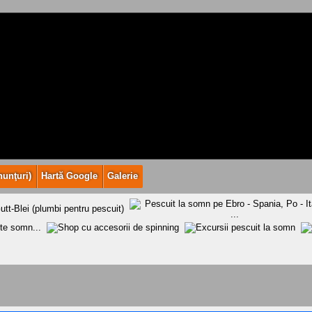
nunţuri)
Hartă Google
Galerie