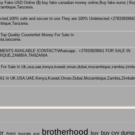
 Fake USD Online ($) buy fake canadian money online,Buy fake euros | Bu
ambique,Tanzania.
bique,Tanzania.
op Quality Counterfeit Money For Sale In
ia,tanzania.
NTS AVAILABLE !CONTACT!Whatsapp:..+27833928661 FOR SALE IN
IQUE,ZAMBIA,TANZANIA.
1 For Sale In Uk,usa,uae,kenya,kuwait,oman,dubai,mozambique,zambia,zimb
928661 In UK,USA,UAE,Kenya,Kuwait,Oman,Dubai,Mozambique,Zambia,Zimbab
brotherhood
er
buy cvv dumps
buy
Anem
Australia
avat