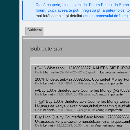
Dragă oaspete, bine ai venit la: Forum Pescuit la Somn.
forum. După aceea te poți înregistra pt. a putea folosi t
mai întâi complet și detaliat
asupra procesului de înregis
Subiecte
Subiecte
(164)
( ˇ෴ˇ ) Whatsapp: +12108028327. KAUFEN SIE EU
De la
Marmushie
(02.04.2025, 02:26) găsit în:
Lansete și mulinete
100% Undetected.+27833928661 Counterfeit Money Fo
De la
kenneth
(09.06.2024, 13:44) găsit în:
Anunțuri importante!
@Buy 100% Undetectable Counterfeit Money ((+278339
De la
kenneth
(09.06.2024, 13:43) găsit în:
Anunțuri importante!
۝ஐℰ Buy 100% Undetectable Counterfeit Money Euros, Pounds, Dollars Etc. +27833928661 For Sale In
Uk,usa,uae,kenya,kuwait,oman,dubai,mozambique,zimba
De la
kenneth
(09.06.2024, 13:42) găsit în:
Anunțuri importante!
Buy High Quality Counterfeit Bank Notes +27833928661 
Uk,usa,uae,kenya,kuwait,oman,dubai,mozambique,zamb
De la
kenneth
(22.11.2023, 00:36) găsit în:
Anunțuri importante!