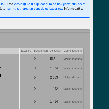
e la
Ajutor
. Acolo îți va fi explicat cum să navighezi prin acest
ă-te
, pentru a-ți crea un cont de utilizator sau
informează-te
Evaluare
Răspunsuri
Accesări
Ultimul răspuns
0
567
Nici un răspuns
.
0
1 174
Nici un răspuns
i.
0
2 283
Nici un răspuns
0
1 142
Nici un răspuns
0
1 414
Nici un răspuns