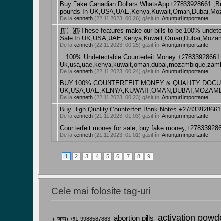
Buy Fake Canadian Dollars WhatsApp+27833928661 ,Buy
pounds In UK,USA,UAE,Kenya,Kuwait,Oman,Dubai,Moz
De la
kenneth
(22.11.2023, 00:26) găsit în:
Anunțuri importante!
∭۝∰These features make our bills to be 100% undetected,100% safe and secure to use They are 100% Undetected.+27833928661 Money For
Sale In UK,USA,UAE,Kenya,Kuwait,Oman,Dubai,Mozam
De la
kenneth
(22.11.2023, 00:25) găsit în:
Anunțuri importante!
:. 100% Undetectable Counterfeit Money +27833928661 T
Uk,usa,uae,kenya,kuwait,oman,dubai,mozambique,zamb
De la
kenneth
(22.11.2023, 00:24) găsit în:
Anunțuri importante!
BUY 100% COUNTERFEIT MONEY & QUALITY DOCUME
UK,USA,UAE,KENYA,KUWAIT,OMAN,DUBAI,MOZAMB
De la
kenneth
(22.11.2023, 00:23) găsit în:
Anunțuri importante!
Buy High Quality Counterfeit Bank Notes +2783392866
De la
kenneth
(21.11.2023, 01:03) găsit în:
Anunțuri importante!
Counterfeit money for sale, buy fake money,+27833
De la
kenneth
(21.11.2023, 01:01) găsit în:
Anunțuri importante!
1
2
3
4
5
6
7
8
9
Cele mai folosite tag-uri
activation powd
abortion pills
)_जन्म) +91-9988587883