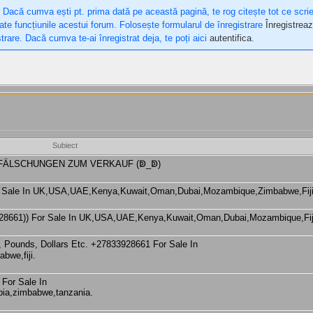
 Dacă cumva ești pt. prima dată pe această pagină, te rog citește tot ce scri
oate funcțiunile acestui forum. Folosește formularul de înregistrare
Înregistreaz
trare. Dacă cumva te-ai înregistrat deja, te poți aici
autentifica
.
Subiect
RO-FÄLSCHUNGEN ZUM VERKAUF (ↁ_ↁ)
r Sale In UK,USA,UAE,Kenya,Kuwait,Oman,Dubai,Mozambique,Zimbabwe,Fiji
28661)) For Sale In UK,USA,UAE,Kenya,Kuwait,Oman,Dubai,Mozambique,Fij
bwe,fiji.
For Sale In
ia,zimbabwe,tanzania.