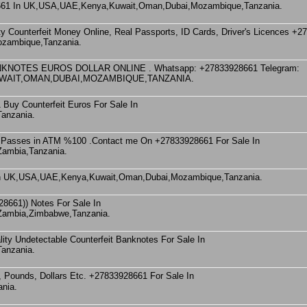
28661 In UK,USA,UAE,Kenya,Kuwait,Oman,Dubai,Mozambique,Tanzania.
 Counterfeit Money Online, Real Passports, ID Cards, Driver's Licences +
zambique,Tanzania.
OTES EUROS DOLLAR ONLINE . Whatsapp: +27833928661 Telegram:
KUWAIT,OMAN,DUBAI,MOZAMBIQUE,TANZANIA.
Buy Counterfeit Euros For Sale In
anzania.
s Passes in ATM %100 .Contact me On +27833928661 For Sale In
ambia,Tanzania.
 In UK,USA,UAE,Kenya,Kuwait,Oman,Dubai,Mozambique,Tanzania.
8661)) Notes For Sale In
ambia,Zimbabwe,Tanzania.
lity Undetectable Counterfeit Banknotes For Sale In
anzania.
nia.