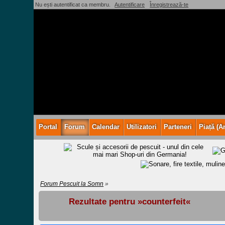
Nu ești autentificat ca membru.
Autentificare
Înregistrează-te
Portal
Forum
Calendar
Utilizatori
Parteneri
Piață (A
Forum Pescuit la Somn
»
Rezultate pentru »counterfeit«