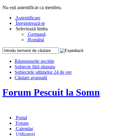
Nu ești autentificat ca membru.
Autentificare
Înregistrează-te
Selectează limba
Germană
Română
Răspunsurile necitite
Subiecte fără răspuns
Subiectele ultimelor 24 de ore
Căutare avansată
Forum Pescuit la Somn
Portal
Forum
Calendar
Utilizatori