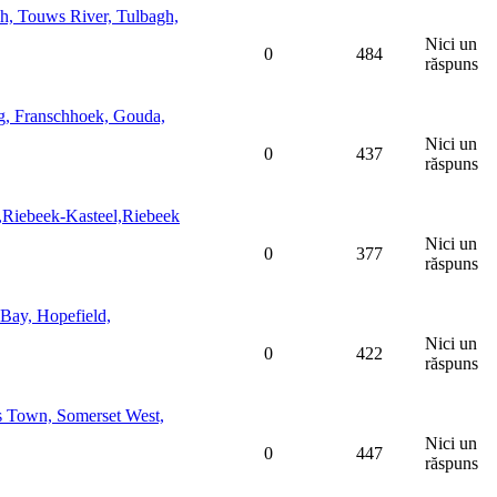
 Touws River, Tulbagh,
Nici un
0
484
răspuns
 Franschhoek, Gouda,
Nici un
0
437
răspuns
,Riebeek-Kasteel,Riebeek
Nici un
0
377
răspuns
ay, Hopefield,
Nici un
0
422
răspuns
 Town, Somerset West,
Nici un
0
447
răspuns