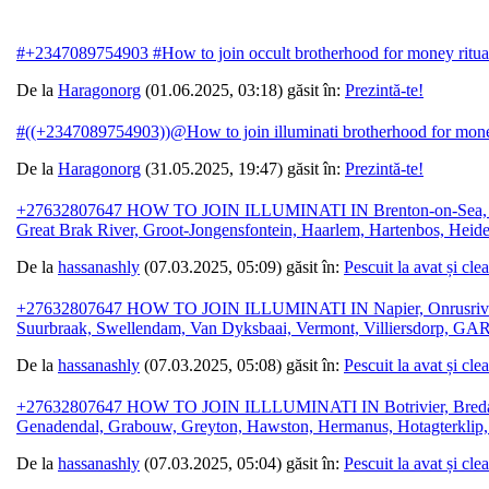
#+2347089754903 #How to join occult brotherhood for money ri
De la
Haragonorg
(01.06.2025, 03:18) găsit în:
Prezintă-te!
#((+2347089754903))@How to join illuminati brotherhood for mone
De la
Haragonorg
(31.05.2025, 19:47) găsit în:
Prezintă-te!
+27632807647 HOW TO JOIN ILLUMINATI IN Brenton-on-Sea, Buffe
Great Brak River, Groot-Jongensfontein, Haarlem, Hartenbos, Heid
De la
hassanashly
(07.03.2025, 05:09) găsit în:
Pescuit la avat și cle
+27632807647 HOW TO JOIN ILLUMINATI IN Napier, Onrusrivier, Pea
Suurbraak, Swellendam, Van Dyksbaai, Vermont, Villiersdorp, G
De la
hassanashly
(07.03.2025, 05:08) găsit în:
Pescuit la avat și cle
+27632807647 HOW TO JOIN ILLLUMINATI IN Botrivier, Bredasdorp
Genadendal, Grabouw, Greyton, Hawston, Hermanus, Hotagterklip, 
De la
hassanashly
(07.03.2025, 05:04) găsit în:
Pescuit la avat și cle