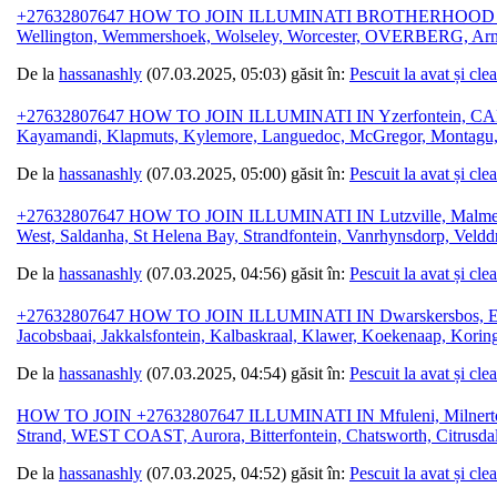
+27632807647 HOW TO JOIN ILLUMINATI BROTHERHOOD IN Rawsonv
Wellington, Wemmershoek, Wolseley, Worcester, OVERBERG, Arnist
De la
hassanashly
(07.03.2025, 05:03) găsit în:
Pescuit la avat și cle
+27632807647 HOW TO JOIN ILLUMINATI IN Yzerfontein, CAPE 
Kayamandi, Klapmuts, Kylemore, Languedoc, McGregor, Montagu, O
De la
hassanashly
(07.03.2025, 05:00) găsit în:
Pescuit la avat și cle
+27632807647 HOW TO JOIN ILLUMINATI IN Lutzville, Malmesbury,
West, Saldanha, St Helena Bay, Strandfontein, Vanrhynsdorp, Veldd
De la
hassanashly
(07.03.2025, 04:56) găsit în:
Pescuit la avat și cle
+27632807647 HOW TO JOIN ILLUMINATI IN Dwarskersbos, Ebenhae
Jacobsbaai, Jakkalsfontein, Kalbaskraal, Klawer, Koekenaap, Kori
De la
hassanashly
(07.03.2025, 04:54) găsit în:
Pescuit la avat și cle
HOW TO JOIN +27632807647 ILLUMINATI IN Mfuleni, Milnerton, M
Strand, WEST COAST, Aurora, Bitterfontein, Chatsworth, Citrusdal
De la
hassanashly
(07.03.2025, 04:52) găsit în:
Pescuit la avat și cle