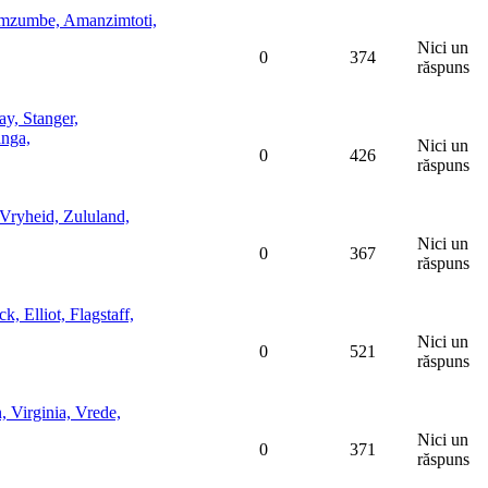
mzumbe, Amanzimtoti,
Nici un
0
374
răspuns
, Stanger,
nga,
Nici un
0
426
răspuns
Vryheid, Zululand,
Nici un
0
367
răspuns
 Elliot, Flagstaff,
Nici un
0
521
răspuns
, Virginia, Vrede,
Nici un
0
371
răspuns