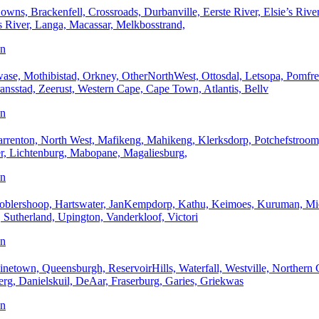
Brackenfell, Crossroads, Durbanville, Eerste River, Elsie’s Rive
s River, Langa, Macassar, Melkbosstrand,
an
thibistad, Orkney, OtherNorthWest, Ottosdal, Letsopa, Pomfret,
ansstad, Zeerust, Western Cape, Cape Town, Atlantis, Bellv
an
on, North West, Mafikeng, Mahikeng, Klerksdorp, Potchefstroom,
ster, Lichtenburg, Mabopane, Magaliesburg,
an
shoop, Hartswater, JanKempdorp, Kathu, Keimoes, Kuruman, Mier,
, Sutherland, Upington, Vanderkloof, Victori
an
 Queensburgh, ReservoirHills, Waterfall, Westville, Northern C
rg, Danielskuil, DeAar, Fraserburg, Garies, Griekwas
an