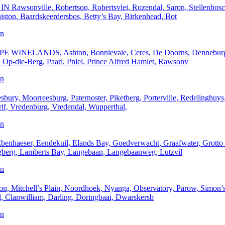
ille, Robertson, Robertsvlei, Rozendal, Saron, Stellenbosch,
on, Baardskeerdersbos, Betty’s Bay, Birkenhead, Bot
an
WINELANDS, Ashton, Bonnievale, Ceres, De Doorns, Denneburg,
p-die-Berg, Paarl, Pniel, Prince Alfred Hamlet, Rawsonv
an
 Moorreesburg, Paternoster, Piketberg, Porterville, Redelinghuys
rif, Vredenburg, Vredendal, Wupperthal,
an
ser, Eendekuil, Elands Bay, Goedverwacht, Graafwater, Grotto B
ngberg, Lamberts Bay, Langebaan, Langebaanweg, Lutzvil
an
itchell’s Plain, Noordhoek, Nyanga, Observatory, Parow, Simon’s
, Clanwilliam, Darling, Doringbaai, Dwarskersb
an