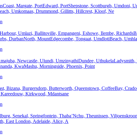
, Margate, PortEdward, PortShepstone, Scottburgh, Umdoni, U
ach, Umkomaas, Drummond, Gillitts, Hillcrest, Kloof, Ne
an
 Umlazi, Ballitoville, Empangeni, Eshowe, Ilembe, RichardsBay
bs, DurbanNorth, MountEdgecombe, Tongaat, UmdlotiBeach, Umhla
an
Amajuba, Newcastle, Ulundi, UmzinyathiDundee, UthukelaLadysmith, 
 Inanda, KwaMashu, Morningside, Phoenix, Point
an
st, Bizana, Burgersdorp, Butterworth, Queenstown, CoffeeBay, Cradock,
ay, Kareedouw, Kirkwood, Mdantsane
an
olburg, Senekal, Springfontein, Thaba’Nchu, Theunissen, Viljoenskroon
th, East London, Adelaide, Alice, A
an