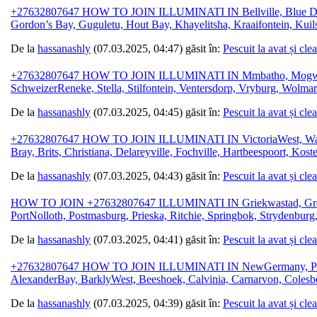
+27632807647 HOW TO JOIN ILLUMINATI IN Bellville, Blue Downs, 
Gordon’s Bay, Guguletu, Hout Bay, Khayelitsha, Kraaifontein, Kuil
De la
hassanashly
(07.03.2025, 04:47) găsit în:
Pescuit la avat și cle
+27632807647 HOW TO JOIN ILLUMINATI IN Mmbatho, Mogwase, Mo
SchweizerReneke, Stella, Stilfontein, Ventersdorp, Vryburg, Wolmar
De la
hassanashly
(07.03.2025, 04:45) găsit în:
Pescuit la avat și cle
+27632807647 HOW TO JOIN ILLUMINATI IN VictoriaWest, Warrent
Bray, Brits, Christiana, Delareyville, Fochville, Hartbeespoort, Ko
De la
hassanashly
(07.03.2025, 04:43) găsit în:
Pescuit la avat și cle
HOW TO JOIN +27632807647 ILLUMINATI IN Griekwastad, Grobler
PortNolloth, Postmasburg, Prieska, Ritchie, Springbok, Strydenburg
De la
hassanashly
(07.03.2025, 04:41) găsit în:
Pescuit la avat și cle
+27632807647 HOW TO JOIN ILLUMINATI IN NewGermany, Pinetown,
AlexanderBay, BarklyWest, Beeshoek, Calvinia, Carnarvon, Colesbe
De la
hassanashly
(07.03.2025, 04:39) găsit în:
Pescuit la avat și cle