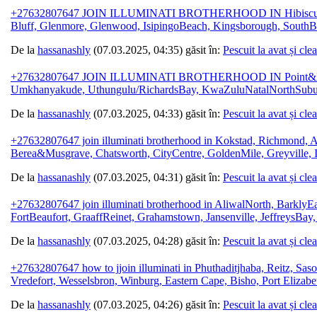
+27632807647 JOIN ILLUMINATI BROTHERHOOD IN HibiscusCoast
Bluff, Glenmore, Glenwood, IsipingoBeach, Kingsborough, SouthBe
De la
hassanashly
(07.03.2025, 04:35) găsit în:
Pescuit la avat și cle
+27632807647 JOIN ILLUMINATI BROTHERHOOD IN Point&Harbour,
Umkhanyakude, Uthungulu/RichardsBay, KwaZuluNatalNorthSubur
De la
hassanashly
(07.03.2025, 04:33) găsit în:
Pescuit la avat și cle
+27632807647 join illuminati brotherhood in Kokstad, Richmond, 
Berea&Musgrave, Chatsworth, CityCentre, GoldenMile, Greyville,
De la
hassanashly
(07.03.2025, 04:31) găsit în:
Pescuit la avat și cle
+27632807647 join illuminati brotherhood in AliwalNorth, BarklyEa
FortBeaufort, GraaffReinet, Grahamstown, Jansenville, JeffreysB
De la
hassanashly
(07.03.2025, 04:28) găsit în:
Pescuit la avat și cle
+27632807647 how to jjoin illuminati in Phuthaditjhaba, Reitz, Sas
Vredefort, Wesselsbron, Winburg, Eastern Cape, Bisho, Port Elizabe
De la
hassanashly
(07.03.2025, 04:26) găsit în:
Pescuit la avat și cle