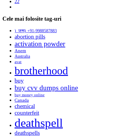
22
Cele mai folosite tag-uri
)_जन्म) +91-9988587883
abortion pills
activation powder
Anem
Australia
avat
brotherhood
buy
buy cvv dumps online
buy money online
Canada
chemical
counterfeit
deathspell
deathspells