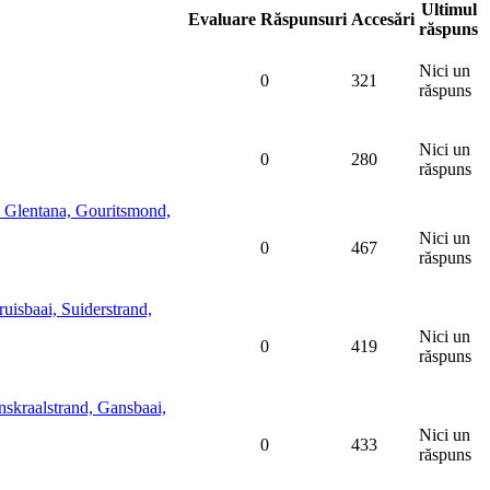
Ultimul
Evaluare
Răspunsuri
Accesări
răspuns
Nici un
0
321
răspuns
Nici un
0
280
răspuns
Glentana, Gouritsmond,
Nici un
0
467
răspuns
isbaai, Suiderstrand,
Nici un
0
419
răspuns
kraalstrand, Gansbaai,
Nici un
0
433
răspuns