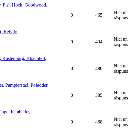
r, Fish Hoek, Goodwood,
Nici un
0
465
răspuns
 Reivilo,
Nici un
0
494
răspuns
 Rustenburg, Bloemhof,
Nici un
0
480
răspuns
 Pampierstad, Pofadder,
Nici un
0
385
răspuns
ape, Kimberley,
Nici un
0
468
răspuns