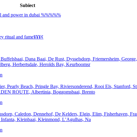
Subiect
tual and power in dubai %%%%%
y ritual and fame¥¥¥¢
lsbaai, Dana Baai, De Rust, Dysselsdorp, Friemersheim, George, 
elberg, Herbertsdale, Herolds Bay, Keurboomsr
an
rly Beach, Pringle Bay, Riviersonderend, Rooi Els, Stanford, Stru
ARDEN ROUTE, Albertinia, Boggomsbaai, Brento
an
, Caledon, Dennehof, De Kelders, Elgin, Elim, Fisherhaven, Frans
Infanta, Kleinbaai, Kleinmond, L’Agulhas, Na
an