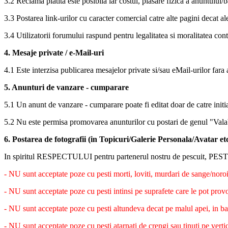
3.2 Reclama platita este posibila iar costul, plasare fizica a anuntului/
3.3 Postarea link-urilor cu caracter comercial catre alte pagini decat al
3.4 Utilizatorii forumului raspund pentru legalitatea si moralitatea cont
4. Mesaje private / e-Mail-uri
4.1 Este interzisa publicarea mesajelor private si/sau eMail-urilor fara
5. Anunturi de vanzare - cumparare
5.1 Un anunt de vanzare - cumparare poate fi editat doar de catre initi
5.2 Nu este permisa promovarea anunturilor cu postari de genul "Vala
6. Postarea de fotografii (in Topicuri/Galerie Personala/Avatar etc
In spiritul RESPECTULUI pentru partenerul nostru de pescuit, PESTEL
- NU sunt acceptate poze cu pesti morti, loviti, murdari de sange/noroi
- NU sunt acceptate poze cu pesti intinsi pe suprafete care le pot provoca
- NU sunt acceptate poze cu pesti altundeva decat pe malul apei, in ba
- NU sunt acceptate poze cu pesti atarnati de crengi sau tinuti pe vertic