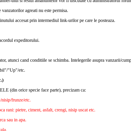
banner-ului si restul amanuntelor vor fi discutate cu administratorul foru
e vanzatorilor agreati nu este permisa.
inutului accesat prin intermediul link-urilor pe care le posteaza.
 acordul expeditorului.
ator, atunci cand conditiile se schimba. Intelegerile asupra vanzarii/cump
bil"/"Up"/etc.
.)
E (din orice specie face parte), precizam ca:
/nisip/frunze/etc.
 rani: pietre, ciment, asfalt, crengi, nisip uscat etc.
rca sau in apa.
ala.