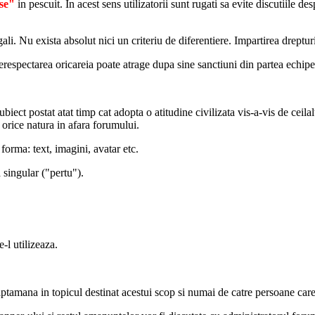
se"
in pescuit. In acest sens utilizatorii sunt rugati sa evite discutiile des
li. Nu exista absolut nici un criteriu de diferentiere. Impartirea drepturi
erespectarea oricareia poate atrage dupa sine sanctiuni din partea echipei.
biect postat atat timp cat adopta o atitudine civilizata vis-a-vis de ceilalt
orice natura in afara forumului.
forma: text, imagini, avatar etc.
 singular ("pertu").
-l utilizeaza.
ptamana in topicul destinat acestui scop si numai de catre persoane care