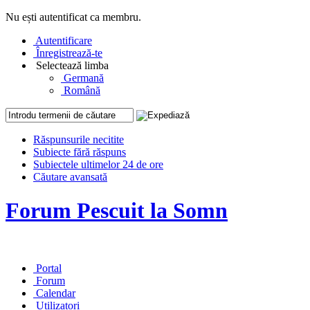
Nu ești autentificat ca membru.
Autentificare
Înregistrează-te
Selectează limba
Germană
Română
Răspunsurile necitite
Subiecte fără răspuns
Subiectele ultimelor 24 de ore
Căutare avansată
Forum Pescuit la Somn
Portal
Forum
Calendar
Utilizatori