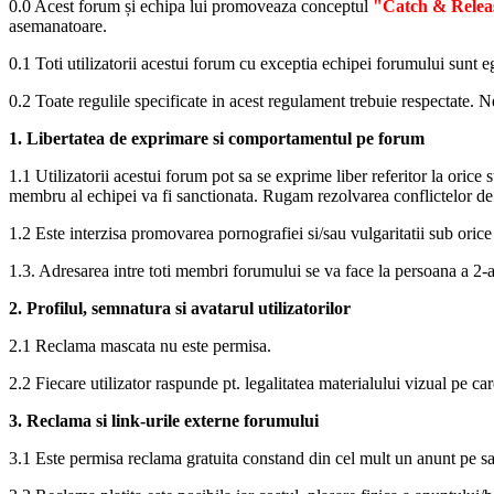
0.0 Acest forum și echipa lui promoveaza conceptul
"Catch & Relea
asemanatoare.
0.1 Toti utilizatorii acestui forum cu exceptia echipei forumului sunt ega
0.2 Toate regulile specificate in acest regulament trebuie respectate. N
1. Libertatea de exprimare si comportamentul pe forum
1.1 Utilizatorii acestui forum pot sa se exprime liber referitor la orice su
membru al echipei va fi sanctionata. Rugam rezolvarea conflictelor de 
1.2 Este interzisa promovarea pornografiei si/sau vulgaritatii sub orice 
1.3. Adresarea intre toti membri forumului se va face la persoana a 2-a
2. Profilul, semnatura si avatarul utilizatorilor
2.1 Reclama mascata nu este permisa.
2.2 Fiecare utilizator raspunde pt. legalitatea materialului vizual pe care
3. Reclama si link-urile externe forumului
3.1 Este permisa reclama gratuita constand din cel mult un anunt pe sa