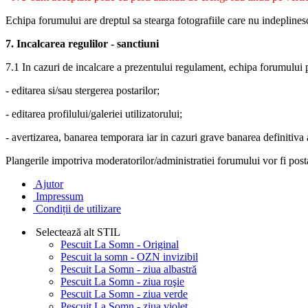
Echipa forumului are dreptul sa stearga fotografiile care nu indeplines
7. Incalcarea regulilor - sanctiuni
7.1 In cazuri de incalcare a prezentului regulament, echipa forumului 
- editarea si/sau stergerea postarilor;
- editarea profilului/galeriei utilizatorului;
- avertizarea, banarea temporara iar in cazuri grave banarea definitiva a
Plangerile impotriva moderatorilor/administratiei forumului vor fi posta
Ajutor
Impressum
Condiții de utilizare
Selectează alt STIL
Pescuit La Somn - Original
Pescuit la somn - OZN invizibil
Pescuit La Somn - ziua albastră
Pescuit La Somn - ziua roşie
Pescuit La Somn - ziua verde
Pescuit La Somn - ziua violet