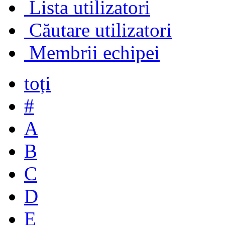
Lista utilizatori
Căutare utilizatori
Membrii echipei
toți
#
A
B
C
D
E