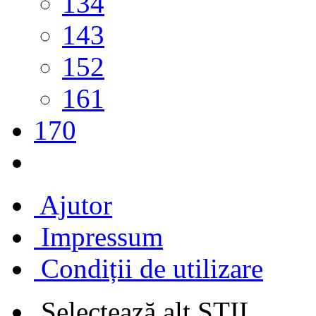
134
143
152
161
170
Ajutor
Impressum
Condiții de utilizare
Selectează alt STIL