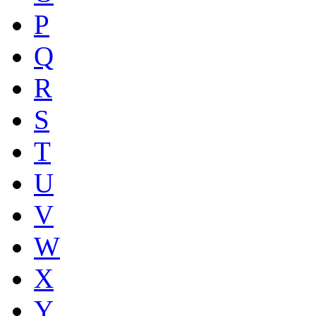
P
Q
R
S
T
U
V
W
X
Y