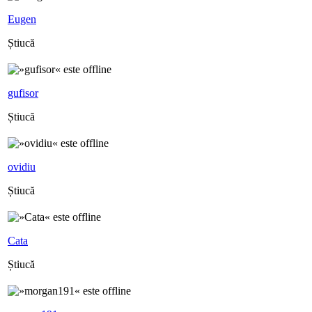
Eugen
Știucă
gufisor
Știucă
ovidiu
Știucă
Cata
Știucă