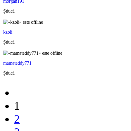
morgan191
Știucă
kzoli
Știucă
mamateddy771
Știucă
1
2