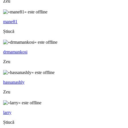
Zeu
mane81
Știucă
drmamankosi
Zeu
hassanashly
Zeu
larry
Știucă