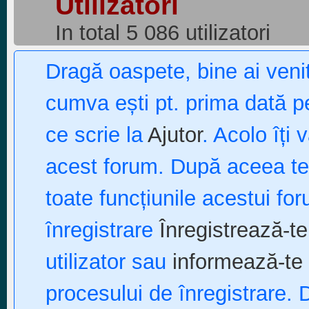
Utilizatori
In total 5 086 utilizatori
Dragă oaspete, bine ai ven
cumva ești pt. prima dată pe
ce scrie la
Ajutor
. Acolo îți 
acest forum. După aceea te p
toate funcțiunile acestui fo
înregistrare
Înregistrează-te
utilizator sau
informează-te 
procesului de înregistrare. 