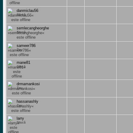
danmiclau56
Știucă
semlecangheorghe
Știucă
sameer786
Zeu
mane81
Știucă
drmamankosi
Zeu
hassanashly
Zeu
larry
Știucă