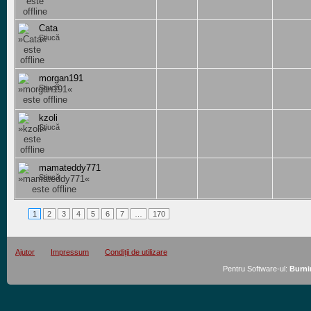
Cata
Știucă
morgan191
Știucă
kzoli
Știucă
mamateddy771
Știucă
1
2
3
4
5
6
7
…
170
Ajutor
Impressum
Condiții de utilizare
Pentru Software-ul:
Burni