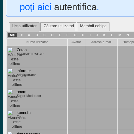
poți aici
autentifica
.
Lista utilizatori
Căutare utilizatori
Membrii echipei
toți
#
A
B
C
D
E
F
G
H
I
J
K
L
M
N
Nume utilizator
Avatar
Adresa e-mail
Homep
Zoran
ADMINISTRATOR
informer
Administrator
anem
Super Moderator
kenneth
Zeu