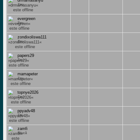
drmamasanyu
Zeu
evergreen
Zeu
zondixoliswa111
Zeu
papers29
Zeu
mamapeter
Zeu
topnye2026
Zeu
ppyadv48
Zeu
zamfi
Știucă