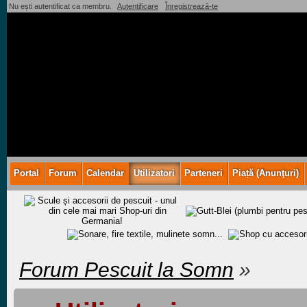
Nu ești autentificat ca membru.
Autentificare
Înregistrează-te
Portal
Forum
Calendar
Utilizatori
Parteneri
Piață (Anunţuri)
Forum Pescuit la Somn
»