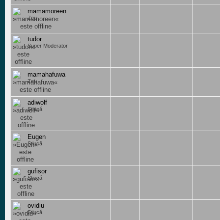
mamamoreen
Zeu
tudor
Super Moderator
mamahafuwa
Zeu
adiwolf
Știucă
Eugen
Știucă
gufisor
Știucă
ovidiu
Știucă