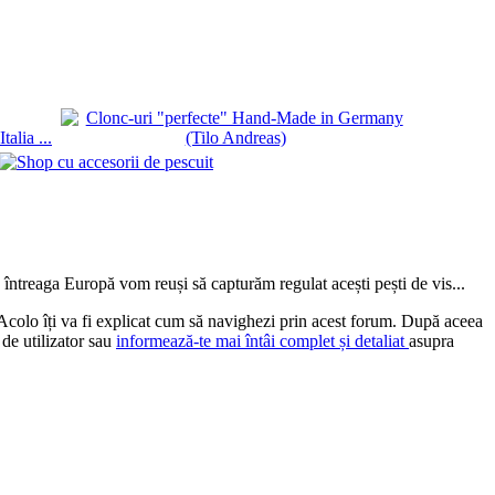
ntreaga Europă vom reuși să capturăm regulat acești pești de vis...
 Acolo îți va fi explicat cum să navighezi prin acest forum. După aceea
 de utilizator sau
informează-te mai întâi complet și detaliat
asupra