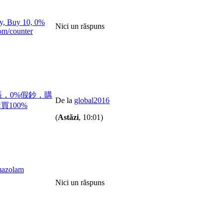
ey, Buy 10, 0%
Nici un răspuns
om/counter
購買10張，0%假鈔，購
De la
global2016
）購買100%
(
Astăzi
, 10:01)
mazolam
Nici un răspuns