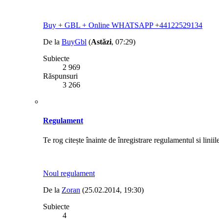
Buy + GBL + Online WHATSAPP +44122529134
De la
BuyGbl
(
Astăzi
, 07:29)
Subiecte
2 969
Răspunsuri
3 266
Regulament
Te rog citește înainte de înregistrare regulamentul si linii
Noul regulament
De la
Zoran
(25.02.2014, 19:30)
Subiecte
4