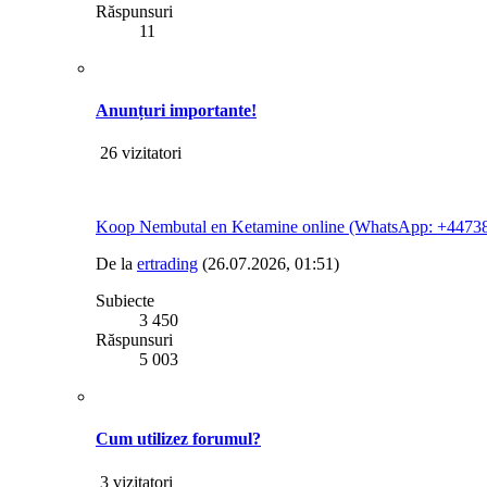
Răspunsuri
11
Anunțuri importante!
26 vizitatori
Koop Nembutal en Ketamine online (WhatsApp: +4473
De la
ertrading
(26.07.2026, 01:51)
Subiecte
3 450
Răspunsuri
5 003
Cum utilizez forumul?
3 vizitatori