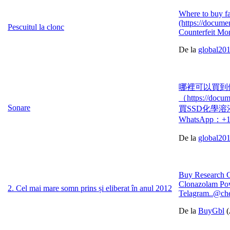
Where to buy fa
‪(https://docum
Pescuitul la clonc
Counterfeit Mo
De la
global20
哪裡可以買到假歐元
（https://d
Sonare
買SSD化學溶液，（網
WhatsApp：+1 (5
De la
global20
Buy Research 
Clonazolam Pow
2. Cel mai mare somn prins și eliberat în anul 2012
Telagram..@ch
De la
BuyGbl
(