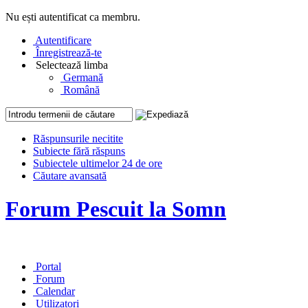
Nu ești autentificat ca membru.
Autentificare
Înregistrează-te
Selectează limba
Germană
Română
Răspunsurile necitite
Subiecte fără răspuns
Subiectele ultimelor 24 de ore
Căutare avansată
Forum Pescuit la Somn
Portal
Forum
Calendar
Utilizatori