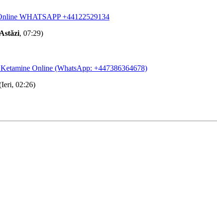
Online WHATSAPP +44122529134
Astăzi
, 07:29)
 Ketamine Online (WhatsApp: +447386364678)
(Ieri, 02:26)