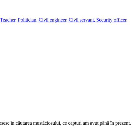
olitician, Civil engineer, Civil servant, Security officer,
osesc în căutarea mustăciosului, ce capturi am avut până în prezent,