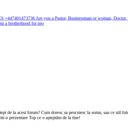
3736 Are you a Pastor, Businessman or woman, Doctor, Teacher, P
in a brotherhood for pro
ștept de la acest forum? Cum doresc sa pescuiesc la somn, sau ce stil fol
tr-o prezentare Top ce o așteptăm de la tine!