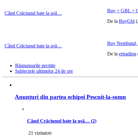
Buy + GBL + 
Când Crăciunul bate la ușă…
De la
BuyGbl
(
Buy Nembutal,
Când Crăciunul bate la ușă…
De la
ertrading
Răspunsurile necitite
Subiectele ultimelor 24 de ore
Anunțuri din partea echipei Pescuit-la-somn
Când Crăciunul bate la ușă…
(2)
21 vizitatori