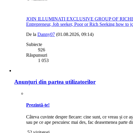
JOIN ILLUMINATI EXCLUSIVE GROUP OF RICHES +44740147
Entrepreneur, Job seeker, Poor or Rich Seeking how to jo
De la
Danny07
(01.08.2026, 09:14)
Subiecte
926
Răspunsuri
1 053
Anunțuri din partea utilizatorilor
Prezintă-te!
Câteva cuvinte despre fiecare: cine sunt, ce vreau și ce a
sau pe ce ape pescuiesc mai des, fac deasemenea parte din
52 vizitatori