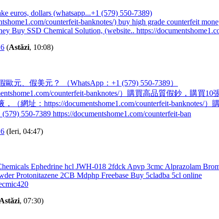
ke euros, dollars (whatsapp...+1 (579) 550-7389)
entshome1.com/counterfeit-banknotes/) buy high grade counterfeit mon
ney Buy SSD Chemical Solution, (website.. https://documentshome1.c
16
(
Astăzi
, 10:08)
、假美元？ （WhatsApp：+1 (579) 550-7389）
ocumentshome1.com/counterfeit-banknotes/）購買高品質假鈔，
址：https://documentshome1.com/counterfeit-banknotes/
79) 550-7389 https://documentshome1.com/counterfeit-ban
16
(Ieri, 04:47)
Chemicals Ephedrine hcl JWH-018 2fdck Apvp 3cmc Alprazolam Bro
der Protonitazene 2CB Mdphp Freebase Buy 5cladba 5cl online
ecmic420
Astăzi
, 07:30)