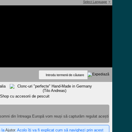
Select Language
▼
 somni din întreaga Europă vom reuși să capturăm regulat acești
e la
Ajutor
. Acolo îți va fi explicat cum să navighezi prin acest