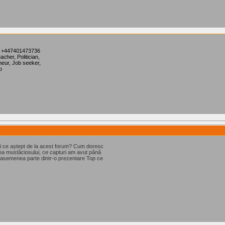
 +447401473736
her, Politician,
eneur, Job seeker,
o
și ce aștept de la acest forum? Cum doresc
rea mustăciosului, ce capturi am avut până
easemenea parte dintr-o prezentare Top ce