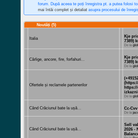
forum. După aceea te poți înregistra pt. a putea folosi t
mai întâi complet și detaliat
asupra procesului de înregis
Noutăți (5)
Kje pri
Italia
7389) k
De la
glo
Kje pri
Cârlige, ancore, fire, forfahuri...
7389) k
De la
glo
(+49152
(https
Ofertele și reclamele partenerilor
https:
izkazni
De la
glo
Când Crăciunul bate la ușă…
Cc-Cvv
De la
jac
Sell v
Când Crăciunul bate la ușă…
2026 -
Balanc