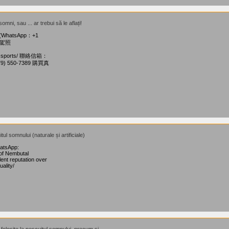
omni, sau ... ar trebui să le aflați!
(WhatsApp：+1
假駕照
-passports/ 聯絡信箱：
79) 550-7389 購買真
tul somnului (naturale și artificiale)
hatsApp:
of Nembutal
ent reputation over
ality/