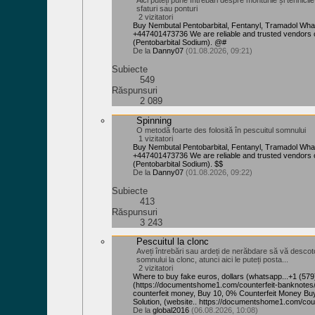
Aici puteți pune întrebări despre monturile și tehnicil
sfaturi sau ponturi
2 vizitatori
Buy Nembutal Pentobarbital, Fentanyl, Tramadol Wh
+447401473736 We are reliable and trusted vendors 
(Pentobarbital Sodium). @#
De la
Danny07
(01.08.2026, 09:21)
Subiecte
549
Răspunsuri
2 089
Spinning
O metodă foarte des folosită în pescuitul somnului
1 vizitatori
Buy Nembutal Pentobarbital, Fentanyl, Tramadol Wh
+447401473736 We are reliable and trusted vendors 
(Pentobarbital Sodium). $$
De la
Danny07
(01.08.2026, 09:22)
Subiecte
413
Răspunsuri
3 243
Pescuitul la clonc
Aveți întrebări sau ardeți de nerăbdare să vă descoto
somnului la clonc, atunci aici le puteți posta...
2 vizitatori
Where to buy fake euros, dollars (whatsapp...+1 (57
‪(https://documentshome1.com/counterfeit-banknotes/
counterfeit money, Buy 10, 0% Counterfeit Money B
Solution, (website.. https://documentshome1.com/cou
De la
global2016
(06.08.2026, 10:08)