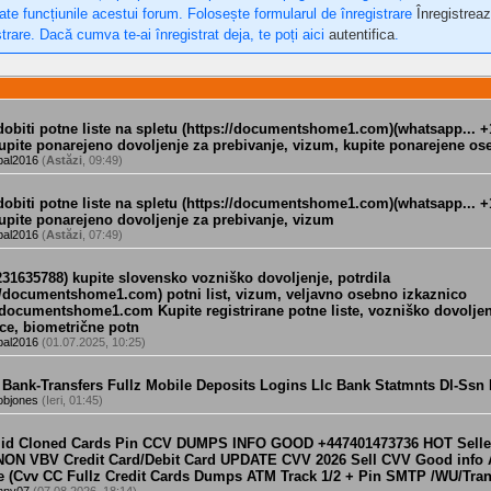
oate funcțiunile acestui forum. Folosește formularul de înregistrare
Înregistreaz
trare. Dacă cumva te-ai înregistrat deja, te poți aici
autentifica
.
dobiti potne liste na spletu (https://documentshome1.com)(whatsapp... +1
upite ponarejeno dovoljenje za prebivanje, vizum, kupite ponarejene os
bal2016
(
Astăzi
, 09:49)
dobiti potne liste na spletu (https://documentshome1.com)(whatsapp... +1
upite ponarejeno dovoljenje za prebivanje, vizum
bal2016
(
Astăzi
, 07:49)
31635788) kupite slovensko vozniško dovoljenje, potrdila
://documentshome1.com) potni list, vizum, veljavno osebno izkaznico
//documentshome1.com Kupite registrirane potne liste, vozniško dovolje
ce, biometrične potn
bal2016
(01.07.2025, 10:25)
 Bank-Transfers Fullz Mobile Deposits Logins Llc Bank Statmnts Dl-Ssn
objones
(Ieri, 01:45)
alid Cloned Cards Pin CCV DUMPS INFO GOOD +447401473736 HOT Sell
 NON VBV Credit Card/Debit Card UPDATE CVV 2026 Sell CVV Good info
e (Cvv CC Fullz Credit Cards Dumps ATM Track 1/2 + Pin SMTP /WU/Tran