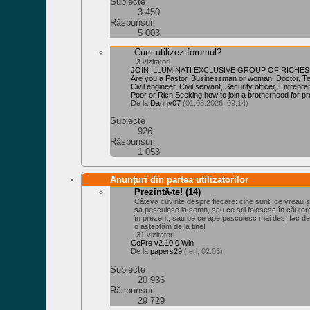
Subiecte
3 450
Răspunsuri
5 003
Cum utilizez forumul?
3 vizitatori
JOIN ILLUMINATI EXCLUSIVE GROUP OF RICHES
Are you a Pastor, Businessman or woman, Doctor, Teac
Civil engineer, Civil servant, Security officer, Entrepr
Poor or Rich Seeking how to join a brotherhood for pr
De la
Danny07
(01.08.2026, 09:14)
Subiecte
926
Răspunsuri
1 053
Anunțuri din partea utilizatorilor
Prezintă-te!
(14)
Câteva cuvinte despre fiecare: cine sunt, ce vreau 
sa pescuiesc la somn, sau ce stil folosesc în căuta
în prezent, sau pe ce ape pescuiesc mai des, fac d
o așteptăm de la tine!
31 vizitatori
CoPre v2.10.0 Win
De la
papers29
(Ieri, 02:03)
Subiecte
20 936
Răspunsuri
29 729