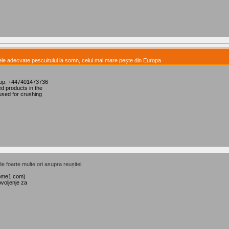
lele adecvate pescuitului la somn, celui mai mare pește din Europa
App: +447401473736
d products in the
used for crushing
e foarte multe ori asupra reușitei
shome1.com)
voljenje za