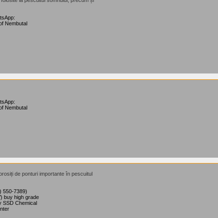
e folosite la pescuitul somnului, precum și
atsApp:
of Nembutal
atsApp:
of Nembutal
rosiți de ponturi importante în pescuitul
9) 550-7389)
) buy high grade
uy SSD Chemical
nter