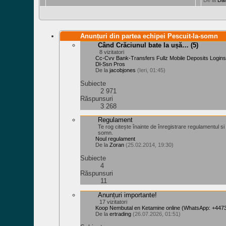
De la
Da
Anunțuri din partea echipei Pescuit-la-somn
Când Crăciunul bate la ușă…
(5)
8 vizitatori
Cc-Cvv Bank-Transfers Fullz Mobile Deposits Logins
Dl-Ssn Pros
De la
jacobjones
(Ieri, 01:45)
Subiecte
2 971
Răspunsuri
3 268
Regulament
Te rog citește înainte de înregistrare regulamentul si l
somn.
Noul regulament
De la
Zoran
(25.02.2014, 19:30)
Subiecte
4
Răspunsuri
11
Anunțuri importante!
17 vizitatori
Koop Nembutal en Ketamine online (WhatsApp: +44
De la
ertrading
(26.07.2026, 01:51)