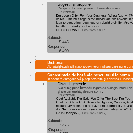
Sugestii și propuneri
Cu ajutorul vostru putem îmbunatăți forumul!
27 vizitatori
Best Loan Offer For Your Business. WhatsApp: +447
or Ms. This message is for individuals, for anyone in 
loan to boost their business or rebuild their life . Are y
to either restart your business
De la
Danny07
(01.08.2026, 09:15)
Subiecte
5 445
Răspunsuri
6 490
Dicționar
Aici găsiți explicații asupra cuvintelor noi sau care nu le cuno
Cunoștințele de bază ale pescuitului la somn
În această categorie vă puteți dezvolta și schimba cunoștinț
Discuții generale
Aici puteți pune întrebări legate de biologie, modul d
şi alte generalități despre somn.
39 vizitatori
Gold Available For Sale, We Offer The Best For You
Gold for Sale in USA, Kampala Uganda, Canada, Aust
hidden payments and no payments upfront if you are 
do CIF to our serious buyers without delays or FOB
De la
Danny07
(01.08.2026, 09:17)
Subiecte
3 475
Răspunsuri