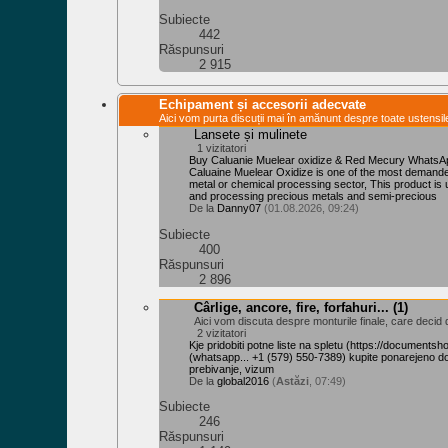
Subiecte
442
Răspunsuri
2 915
Echipament și accesorii adecvate
Aici vom purta discuții mai în amănunt despre toate ustensi
Lansete și mulinete
1 vizitatori
Buy Caluanie Muelear oxidize & Red Mecury Whats
Caluaine Muelear Oxidize is one of the most demande
metal or chemical processing sector, This product is 
and processing precious metals and semi-precious
De la
Danny07
(01.08.2026, 09:24)
Subiecte
400
Răspunsuri
2 896
Cârlige, ancore, fire, forfahuri...
(1)
Aici vom discuta despre monturile finale, care decid d
2 vizitatori
Kje pridobiti potne liste na spletu (https://document
(whatsapp... +1 (579) 550-7389) kupite ponarejeno do
prebivanje, vizum
De la
global2016
(
Astăzi
, 07:49)
Subiecte
246
Răspunsuri