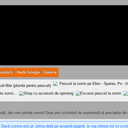
nunţuri)
Hartă Google
Galerie
lți, dar vom prinde somni! Doar prin schimbul de experiență al pescarilor de
 Dacă cumva ești pt. prima dată pe această pagină, te rog citește tot ce scri