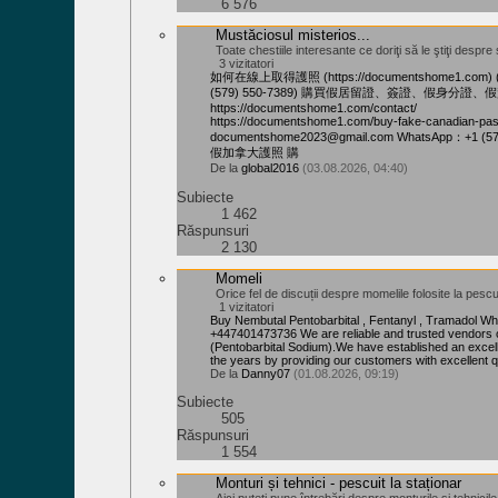
6 576
Mustăciosul misterios...
Toate chestiile interesante ce doriţi să le ştiţi despre s
3 vizitatori
如何在線上取得護照 (https://documentshome1.com) 
(579) 550-7389) 購買假居留證、簽證、假身分證、
https://documentshome1.com/contact/
https://documentshome1.com/buy-fake-canadian
documentshome2023@gmail.com WhatsApp：+1 (5
假加拿大護照 購
De la
global2016
(03.08.2026, 04:40)
Subiecte
1 462
Răspunsuri
2 130
Momeli
Orice fel de discuții despre momelile folosite la pescui
1 vizitatori
Buy Nembutal Pentobarbital , Fentanyl , Tramadol W
+447401473736 We are reliable and trusted vendors 
(Pentobarbital Sodium).We have established an excell
the years by providing our customers with excellent qu
De la
Danny07
(01.08.2026, 09:19)
Subiecte
505
Răspunsuri
1 554
Monturi și tehnici - pescuit la staționar