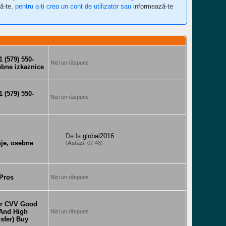
ă-te
, pentru a-ți crea un cont de utilizator sau
informează-te
 (579) 550-
Nici un răspuns
ebne izkaznice
 (579) 550-
Nici un răspuns
De la
global2016
nje, osebne
(
Astăzi
, 07:48)
 Pros
Nici un răspuns
er CVV Good
 And High
Nici un răspuns
sfer) Buy