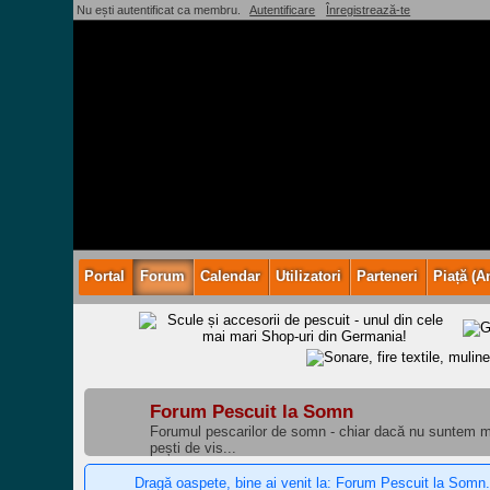
Nu ești autentificat ca membru.
Autentificare
Înregistrează-te
Portal
Forum
Calendar
Utilizatori
Parteneri
Piață (A
Forum Pescuit la Somn
Forumul pescarilor de somn - chiar dacă nu suntem mu
pești de vis...
Dragă oaspete, bine ai venit la: Forum Pescuit la Somn.