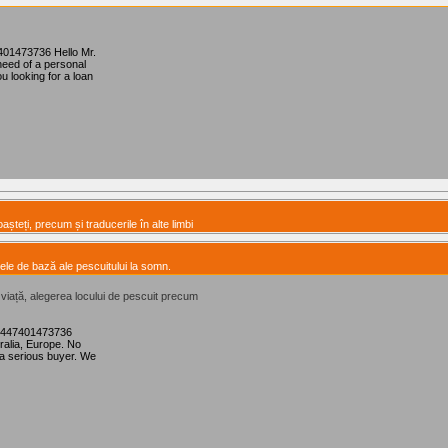
401473736 Hello Mr.
need of a personal
ou looking for a loan
așteți, precum și traducerile în alte limbi
ele de bază ale pescuitului la somn.
e viață, alegerea locului de pescuit precum
 +447401473736
ralia, Europe. No
a serious buyer. We