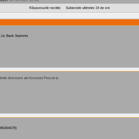
nny07
(07.08.2026, 18:14)
Răspunsurile necitite
Subiectele ultimelor 24 de ore
 Llc Bank Statmnts
iniile directoare ale forumului Pescuit la
7386364678)