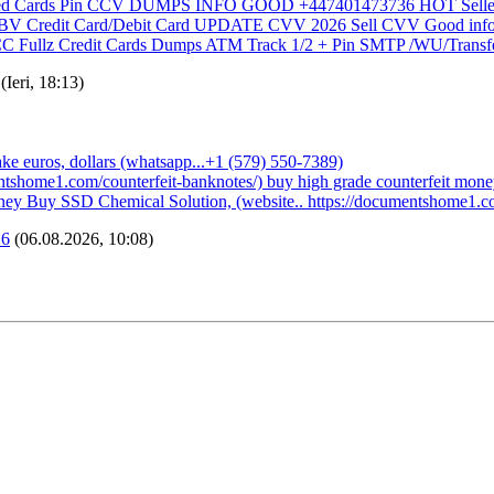
loned Cards Pin CCV DUMPS INFO GOOD +447401473736 HOT Sell
V Credit Card/Debit Card UPDATE CVV 2026 Sell CVV Good inf
CC Fullz Credit Cards Dumps ATM Track 1/2 + Pin SMTP /WU/Transf
(Ieri, 18:13)
ke euros, dollars (whatsapp...+1 (579) 550-7389)
entshome1.com/counterfeit-banknotes/) buy high grade counterfeit mon
ney Buy SSD Chemical Solution, (website.. https://documentshome1.c
16
(06.08.2026, 10:08)