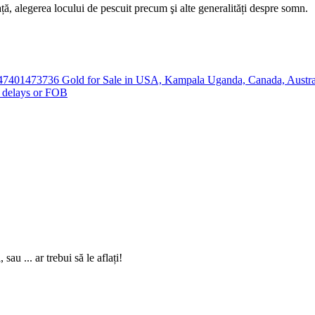
ță, alegerea locului de pescuit precum şi alte generalități despre somn.
47401473736 Gold for Sale in USA, Kampala Uganda, Canada, Austral
t delays or FOB
sau ... ar trebui să le aflați!