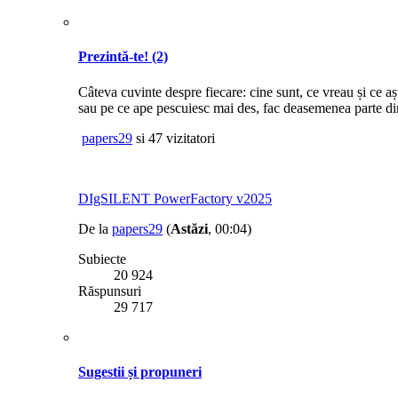
Prezintă-te!
(2)
Câteva cuvinte despre fiecare: cine sunt, ce vreau și ce a
sau pe ce ape pescuiesc mai des, fac deasemenea parte din
papers29
si 47 vizitatori
DIgSILENT PowerFactory v2025
De la
papers29
(
Astăzi
, 00:04)
Subiecte
20 924
Răspunsuri
29 717
Sugestii și propuneri