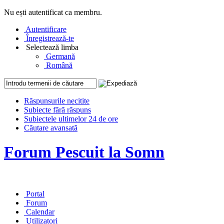
Nu ești autentificat ca membru.
Autentificare
Înregistrează-te
Selectează limba
Germană
Română
Răspunsurile necitite
Subiecte fără răspuns
Subiectele ultimelor 24 de ore
Căutare avansată
Forum Pescuit la Somn
Portal
Forum
Calendar
Utilizatori