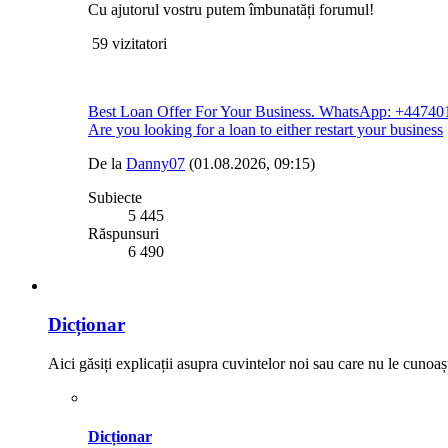
Cu ajutorul vostru putem îmbunatăți forumul!
59 vizitatori
Best Loan Offer For Your Business. WhatsApp: +4474014737
Are you looking for a loan to either restart your business
De la
Danny07
(01.08.2026, 09:15)
Subiecte
5 445
Răspunsuri
6 490
Dicționar
Aici găsiți explicații asupra cuvintelor noi sau care nu le cunoașt
Dicționar