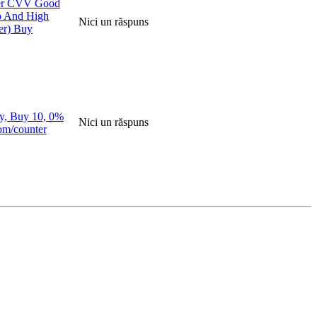
er CVV Good
o And High
Nici un răspuns
er) Buy
ey, Buy 10, 0%
Nici un răspuns
om/counter