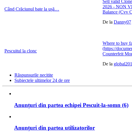
Sell valid C
2026 - NON VB
Când Crăciunul bate la ușă…
Balance (Cvv 
De la
Danny07
Where to buy fa
‪(https://docum
Pescuitul la clonc
Counterfeit Mo
De la
global20
Răspunsurile necitite
Subiectele ultimelor 24 de ore
Anunțuri din partea echipei Pescuit-la-somn (6)
Anunțuri din partea utilizatorilor