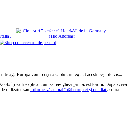
ntreaga Europă vom reuși să capturăm regulat acești pești de vis...
 Acolo îți va fi explicat cum să navighezi prin acest forum. După aceea
 de utilizator sau
informează-te mai întâi complet și detaliat
asupra