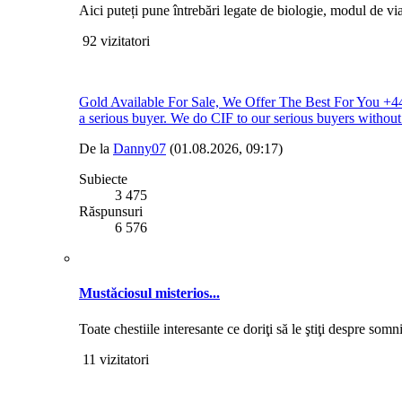
Aici puteți pune întrebări legate de biologie, modul de via
92 vizitatori
Gold Available For Sale, We Offer The Best For You +4
a serious buyer. We do CIF to our serious buyers withou
De la
Danny07
(01.08.2026, 09:17)
Subiecte
3 475
Răspunsuri
6 576
Mustăciosul misterios...
Toate chestiile interesante ce doriţi să le ştiţi despre somni, 
11 vizitatori