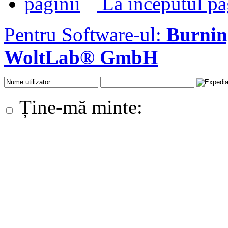
La inceputul pa
Pentru Software-ul:
Burni
WoltLab® GmbH
Ține-mă minte: