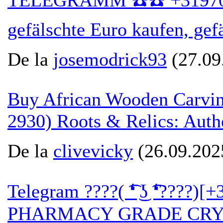
TELEGRAMM ☎️☎️ +3197005
gefälschte Euro kaufen, ge
De la
josemodrick93
(27.09
Buy African Wooden Carvin
2930) Roots & Relics: Authe
De la
clivevicky
(26.09.202
Telegram ????( ͡❛ ͜ʖ ͡❛????)
PHARMACY GRADE CRYSTAL