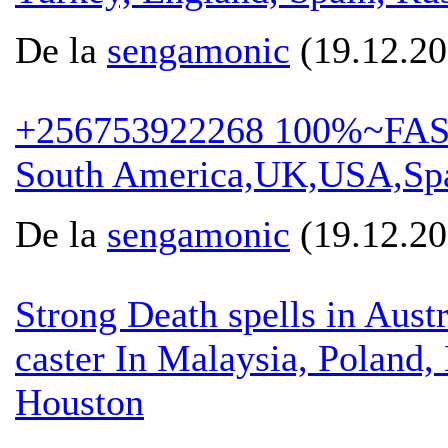
De la
sengamonic
(19.12.20
+256753922268 100%~FASTER
South America,UK,USA,Spa
De la
sengamonic
(19.12.20
Strong Death spells in Aus
caster In Malaysia, Poland
Houston