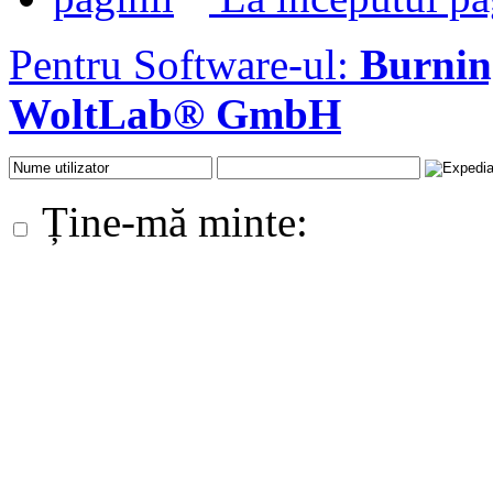
Pentru Software-ul:
Burni
WoltLab® GmbH
Ține-mă minte: