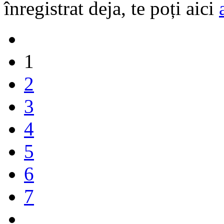
înregistrat deja, te poți aici
1
2
3
4
5
6
7