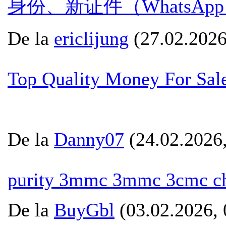
身份、新证件（WhatsApp：+
De la
ericlijung
(27.02.2026
Top Quality Money For Sale
De la
Danny07
(24.02.2026,
purity 3mmc 3mmc 3cmc ch
De la
BuyGbl
(03.02.2026, 