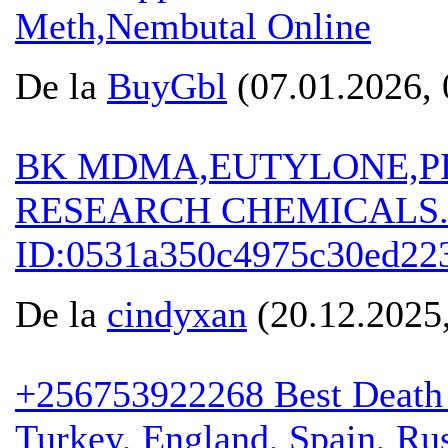
Meth,Nembutal Online
De la
BuyGbl
(07.01.2026, 
BK MDMA,EUTYLONE,PE
RESEARCH CHEMICALS..s
ID:0531a350c4975c30ed22
De la
cindyxan
(20.12.2025,
+256753922268 Best Death S
Turkey, England, Spain, Rus