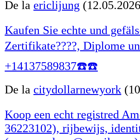
De la
ericlijung
(12.05.2026
Kaufen Sie echte und gefäls
Zertifikate????, Diplome 
+14137589837☎️☎️
De la
citydollarnewyork
(10
Koop een echt registred Ame
36223102), rijbewijs, identi