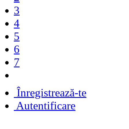
3
4
5
6
7
Înregistrează-te
Autentificare