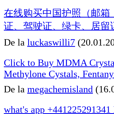
在线购买中国护照（邮箱：gua
证、驾驶证、绿卡、居留
De la
luckaswilli7
(20.01.20
Click to Buy MDMA Crystal
Methylone Cystals, Fentan
De la
megachemisland
(16.0
what's app +441225291341