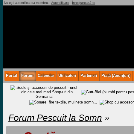
Nu ești autentificat ca membru.
Autentificare
Înregistrează-te
Portal
Forum
Calendar
Utilizatori
Parteneri
Piață (Anunţuri)
Forum Pescuit la Somn
»