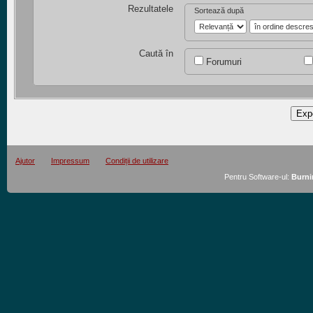
Rezultatele
Sortează după
Caută în
Forumuri
Ajutor
Impressum
Condiții de utilizare
Pentru Software-ul:
Burni