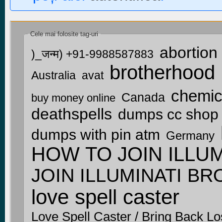
Cele mai folosite tag-uri
abortion 
)_जन्म) +91-9988587883
brotherhood
Australia
avat
chemic
Canada
buy money online
deathspells
dumps cc shop
dumps with pin atm
Germany
HOW TO JOIN ILLUM
JOIN ILLUMINATI 
love spell caster
Love Spell Caster / Bring Back Los