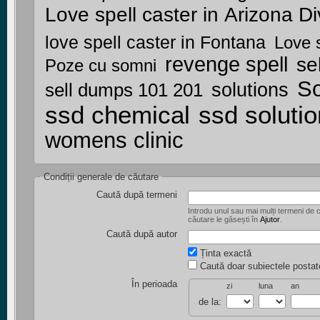
Lov
love spell caster in Fontana
Love s
revenge spell
se
Poze cu somni
So
solutions
sell dumps 101 201
ssd chemical
ssd solutio
womens clinic
Condiții generale de căutare
Caută după termeni
Introdu unul sau mai mulți termeni de căutare. Un
căutare le găsești în
Ajutor
.
Caută după autor
Ținta exactă
Caută doar subiectele postat
În perioada
zi
luna
an
de la: